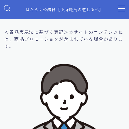
はたらく公務員【役所職員の道しるべ】
MENU
＜景品表示法に基づく表記＞本サイトのコンテンツに
は、商品プロモーションが含まれている場合がありま
見た目全般
す。
マインド
働き方
プライベート
スキルアップ
福利厚生