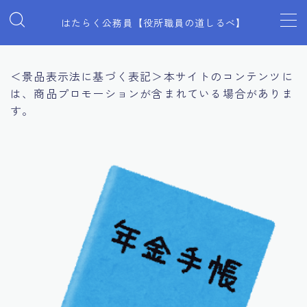
はたらく公務員【役所職員の道しるべ】
MENU
＜景品表示法に基づく表記＞本サイトのコンテンツに
は、商品プロモーションが含まれている場合がありま
見た目全般
す。
マインド
働き方
プライベート
スキルアップ
福利厚生