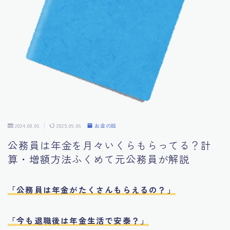
お金の話
マイレコメンド
自己紹介
公務員特化型無料メール講座
2024.08.06
2025.09.06
お金の話
公務員は年金を月々いくらもらってる？計
算・増額方法ふくめて元公務員が解説
「公務員は年金がたくさんもらえるの？」
「今も退職後は年金生活で安泰？」