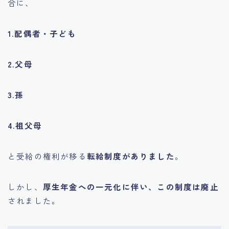
合に、
1.配偶者・子ども
2.父母
3.孫
4.祖父母
Follow Me
と受給の権利が移る
転給制度がありました
。
しかし、
厚生年金への一元化に伴い、この制度は廃止
されました。