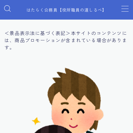
はたらく公務員【役所職員の道しるべ】
MENU
＜景品表示法に基づく表記＞本サイトのコンテンツに
は、商品プロモーションが含まれている場合がありま
見た目全般
す。
マインド
働き方
プライベート
スキルアップ
福利厚生