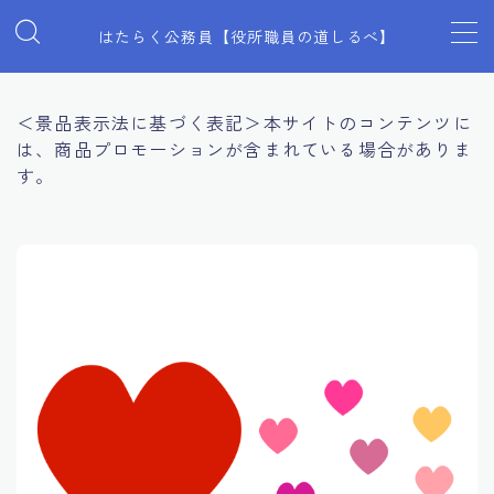
はたらく公務員【役所職員の道しるべ】
MENU
＜景品表示法に基づく表記＞本サイトのコンテンツに
は、商品プロモーションが含まれている場合がありま
見た目全般
す。
マインド
働き方
プライベート
スキルアップ
福利厚生